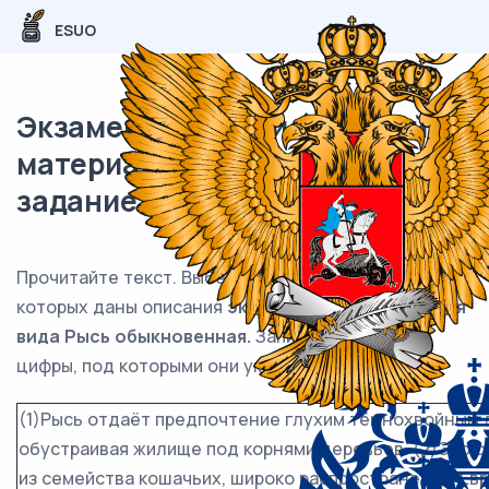
ESUO
Экзаменационный (типовой)
материал ЕГЭ / Биология / 17
задание (24) / 62
Прочитайте текст. Выберите три предложения, в
которых даны описания
экологического критерия
вида Рысь обыкновенная.
Запишите в таблицу
цифры, под которыми они указаны.
(1)Рысь отдаёт предпочтение глухим тёмнохвойным л
обустраивая жилище под корнями деревьев. (2)Это 
из семейства кошачьих, широко распространена в Евро