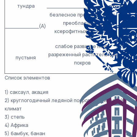
тундра
___________________(Б)
морош
безлесное пространство с
преобладанием
__________(А)
ков
ксерофитных растений
слабое развитие почв,
разреженный растительный
пустыня
_____
покров
Список элементов
1) саксаул, акация
2) круглогодичный ледяной покров, арктический
климат
3) степь
4) Африка
5) бамбук, банан