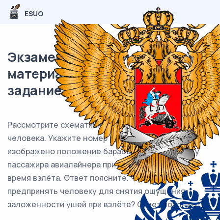
ESUO
Экзаменационный (типовой)
материал ЕГЭ / Биология / 24
задание (24) / 08
Рассмотрите схематичные изображения уха
человека. Укажите номер рисунка, на котором
изображено положение барабанной перепонки у
пассажира авиалайнера при наборе высоты во
время взлёта. Ответ поясните. Что следует
предпринять человеку для снятия ощущения
заложенности ушей при взлёте? Ответ поясните.