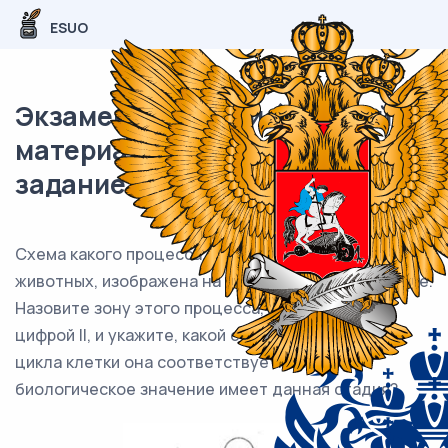
ESUO
Экзаменационный (типовой)
материал ЕГЭ / Биология / 25
задание / 44
Схема какого процесса, происходящего у
животных, изображена на рисунке? Ответ поясните.
Назовите зону этого процесса, обозначенную
цифрой II, и укажите, какой стадии жизненного
цикла клетки она соответствует. Какое
биологическое значение имеет данная стадия?