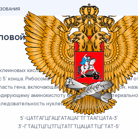
АЗОВАНИЯ
вой) материал ЕГЭ / Биология
леиновых кислот антипараллельны (5’ концу одной цеп
5’ конца. Рибосома движется по иРНК в направлении от 
сть гена, включающая старт-кодон и стоп-кодон, назы
кодирующему аминокислоту мет. Фрагмент бактериально
следовательность нуклеотидов:
5’-ЦАТГАГЦГАЦГАТАЦАГТГТААГЦАТА-3’
3’-ГТАЦТЦГЦТГЦТАТГТЦАЦАТТЦГТАТ-5’