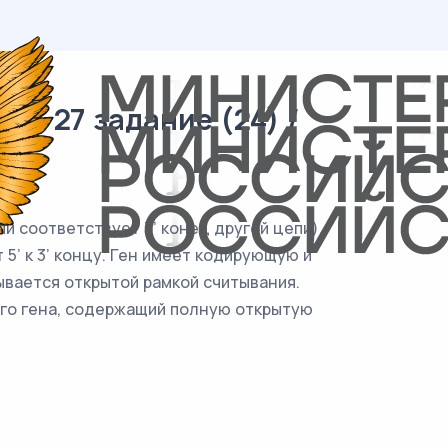
 / 27 задание (24) /
и соответствует 3’ конец другой цепи).
5’ к 3’ концу. Ген имеет кодирующую и
вается открытой рамкой считывания.
го гена, содержащий полную открытую