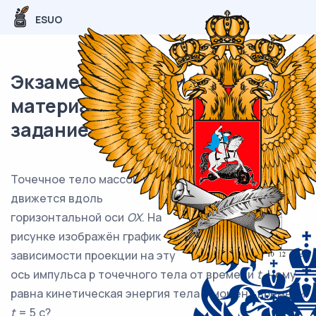
ESUO
Экзаменационный (типовой)
материал ЕГЭ / Физика / 03
задание / 51
Точечное тело массой 1,25 кг
движется вдоль
горизонтальной оси
OX
. На
рисунке изображён график
зависимости проекции на эту
ось импульса p точечного тела от времени
t
. Чему
равна кинетическая энергия тела в момент времени
t
= 5 с?