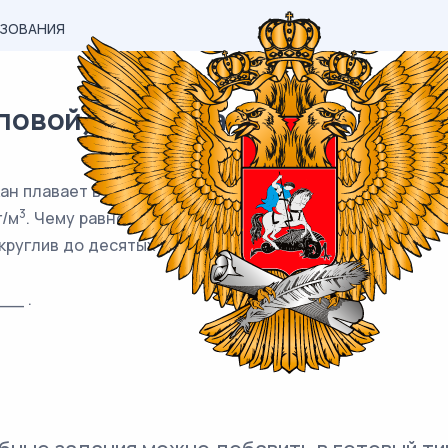
АЗОВАНИЯ
вой) материал ЕГЭ / Физика /
н плавает в воде, погрузившись на половину своей выс
3
г/м
. Чему равно отношение внутреннего объёма стакан
округлив до десятых долей
__ .