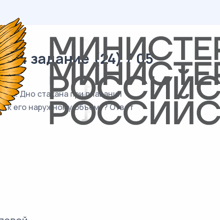
 04 задание (24) / 05
оты. Дно стакана при плавании
а к его наружному объёму? Ответ