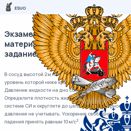
ESUO
Экзаменационный (типовой)
материал ЕГЭ / Физика / 04
задание (24) / 15
В сосуд высотой 2 м налита некая жидкость,
уровень которой ниже края сосуда на 20 см.
Давление жидкости на дно сосуда — 14 кПа.
Определите плотность жидкости (Ответ дайте в
системе СИ и округлите до целых.). Атмосферное
давление не учитывать. Ускорение свободного
2
падения принять равным 10 м/с
.