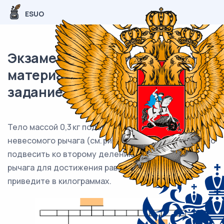
ESUO
Экзаменационный (типовой)
материал ЕГЭ / Физика / 04
задание (24) / 35
Тело массой 0,3 кг подвешено к правому плечу
невесомого рычага (см. рис.). Груз какой массы надо
подвесить ко второму делению левого плеча
рычага для достижения равновесия? Ответ
приведите в килограммах.