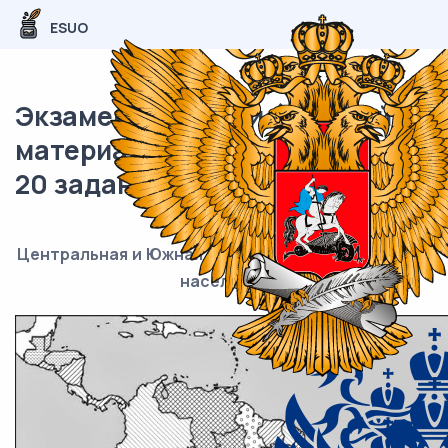
ESUO
Экзаменационный (типовой)
материал ЕГЭ / География / 19-
20 задание (24) / 26
Центральная и Южная Америка. Доля городского
населения