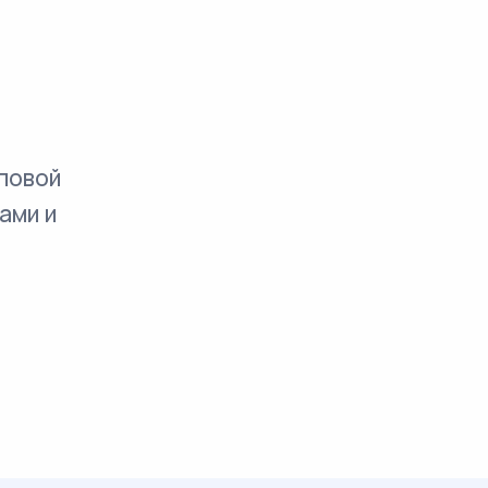
повой
ами и