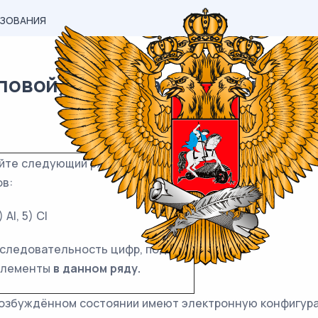
АЗОВАНИЯ
вой) материал ЕГЭ / Химия / 
уйте следующий ряд химических
в:
) Al, 5) Cl
оследовательность цифр, под
 элементы
в данном ряду.
в возбуждённом состоянии имеют электронную конфигу