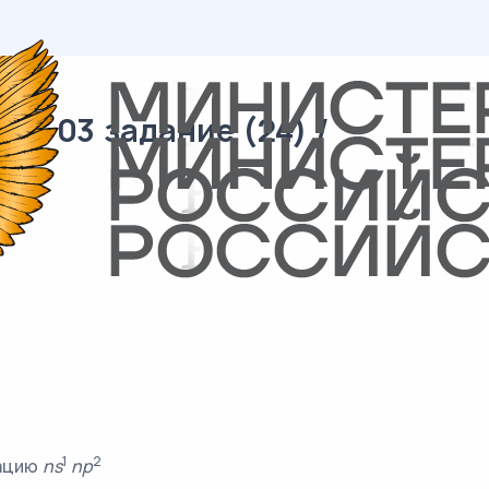
01-03 задание (24) /
1
2
рацию
ns
np