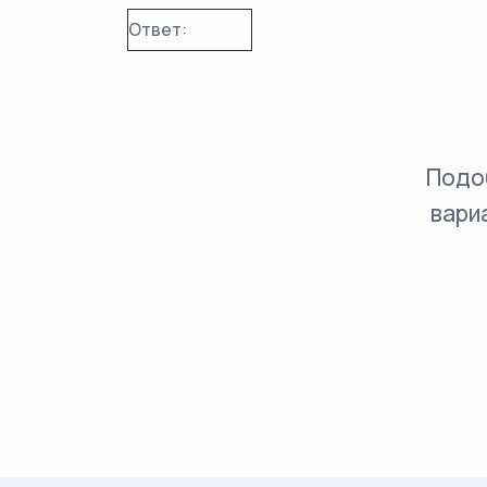
Ответ:
Подо
вари