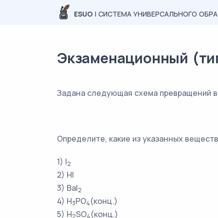
ESUO
| СИСТЕМА УНИВЕРСАЛЬНОГО ОБР
Экзаменационный (типо
Задана следующая схема превращений в
Определите, какие из указанных веществ
1) I
2
2) HI
3) BaI
2
4) H
PO
(конц.)
3
4
5) H
SO
(конц.)
2
4