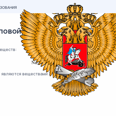
АЗОВАНИЯ
вой) материал ЕГЭ / Химия / 
еществ:
 являются веществами X и Y.