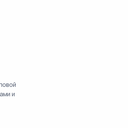
повой
ами и