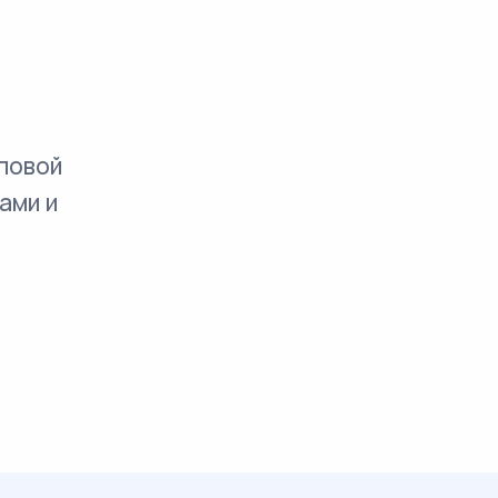
повой
ами и