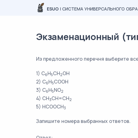
ESUO
| СИСТЕМА УНИВЕРСАЛЬНОГО ОБР
Экзаменационный (типо
Из предложенного перечня выберите все
1) C
H
CH
OH
6
5
2
2) C
H
COOH
6
5
3) C
H
NO
6
5
2
4) CH
CH=CH
3
2
5) HCOOCH
3
Запишите номера выбранных ответов.
Ответ: _________________________