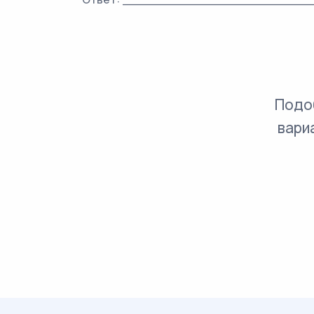
Подо
вари