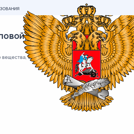
АЗОВАНИЯ
вой) материал ЕГЭ / Химия / 1
 вещества, способные обесцвечивать подкисленный ра
__.