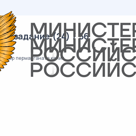
2 задание (24) / 56
створ перманганата калия.