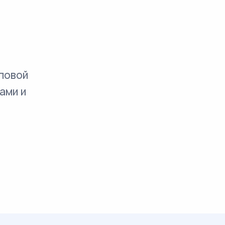
повой
ами и