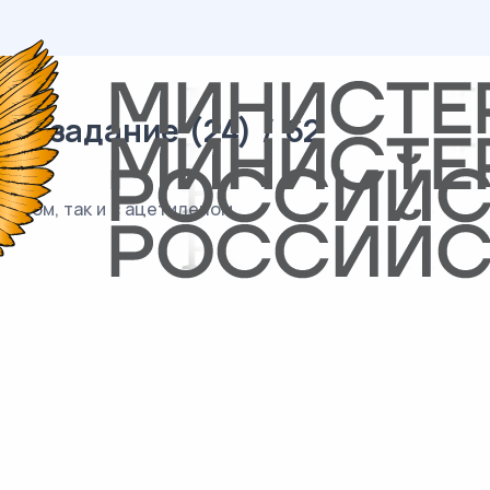
2 задание (24) / 62
уолом, так и с ацетиленом.