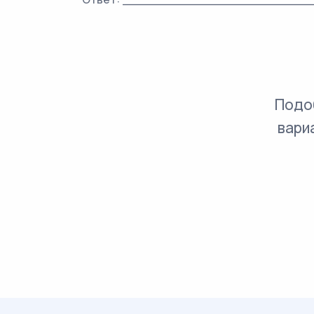
Подо
вари