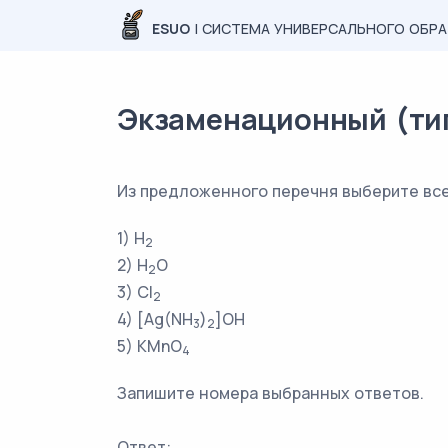
ESUO
| СИСТЕМА УНИВЕРСАЛЬНОГО ОБР
Экзаменационный (типо
Из предложенного перечня выберите все 
1) H
2
2) H
O
2
3) Cl
2
4) [Ag(NH
)
]OH
3
2
5) KMnO
4
Запишите номера выбранных ответов.
Ответ: _________________________