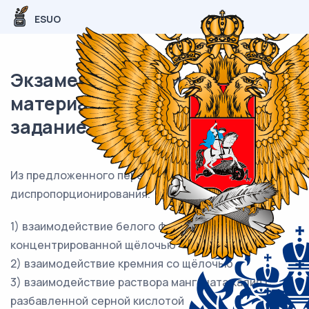
ESUO
Экзаменационный (типовой)
материал ЕГЭ / Химия / 17
задание (24) / 55
Из предложенного перечня выберите все реакции
диспропорционирования.
1) взаимодействие белого фосфора с
концентрированной щёлочью
2) взаимодействие кремния со щёлочью
3) взаимодействие раствора манганата калия с
разбавленной серной кислотой