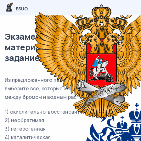
ESUO
Экзаменационный (типовой)
материал ЕГЭ / Химия / 17
задание (24) / 61
Из предложенного перечня типов реакций
выберите все, которые характеризуют реакцию
между бромом и водным раствором щёлочи.
1) окислительно-восстановительная
2) необратимая
3) гетерогенная
4) каталитическая