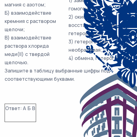
1) замещения,
магния с азотом;
гомогенная;
Б) взаимодействие
2) окислительно-
кремния с раствором
восстановительная,
щелочи;
гетерогенная;
В) взаимодействие
3) гетерогенная,
раствора хлорида
необратимая;
меди(II) с твердой
4) обмена, гетерогенная.
щелочью.
Запишите в таблицу выбранные цифры под
соответствующими буквами.
Ответ:
А
Б
В