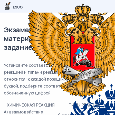
ESUO
Экзаменационный (типовой)
материал ЕГЭ / Химия / 17
задание (25) / 27
Установите соответствие между химической
реакцией и типами реакций, к которым она
относится: к каждой позиции, обозначенной
буквой, подберите соответствующую позицию,
обозначенную цифрой.
ХИМИЧЕСКАЯ РЕАКЦИЯ
ТИПЫ РЕАКЦИЙ
А) взаимодействие