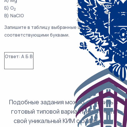
А) Mg
2) холодного водного
Б) O
2
3) водного раствора
В) NaClO
4) расплава MgCl
2
Запишите в таблицу выбранные цифры под
соответствующими буквами.
Ответ:
А
Б
В
Подобные задания можно добавить в
готовый типовой вариант и получить
свой уникальный КИМ с ответами и