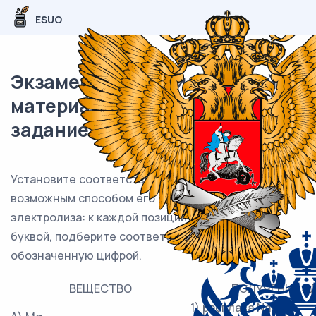
ESUO
Экзаменационный (типовой)
материал ЕГЭ / Химия / 20
задание (24) / 58
Установите соответствие между веществом и
возможным способом его получения путём
электролиза: к каждой позиции, обозначенной
буквой, подберите соответствующую позицию,
обозначенную цифрой.
ВЕЩЕСТВО
ПОЛУЧЕНИЕ Э
1) расплава NaCl