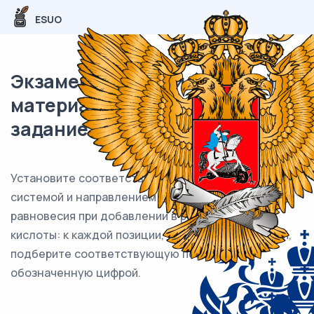
ESUO
Экзаменационный (типовой)
материал ЕГЭ / Химия / 22
задание (24) / 56
Установите соответствие между равновесной
системой и направлением смещения химического
равновесия при добавлении в раствор азотной
кислоты: к каждой позиции, обозначенной буквой,
подберите соответствующую позицию,
обозначенную цифрой.