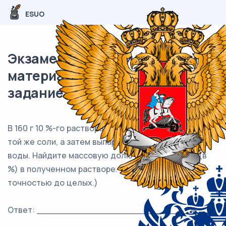
ESUO
Экзаменационный (типовой)
материал ЕГЭ / Химия / 26
задание (24) / 59
В 160 г 10 %-го раствора нитрата натрия внесли 8 г
той же соли, а затем выпарили из него половину
воды. Найдите массовую долю нитрата натрия (в
%) в полученном растворе. (Запишите число с
точностью до целых.)
Ответ: ___________________________ %.