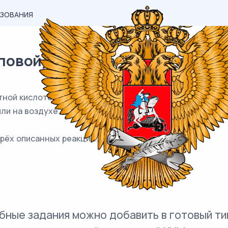
АЗОВАНИЯ
вой) материал ЕГЭ / Химия / 3
тной кислоте. Через полученный раствор пропустили се
ли на воздухе. Газ, выделившийся при прокаливании, по
рёх описанных реакций.
бные задания можно добавить в готовый ти