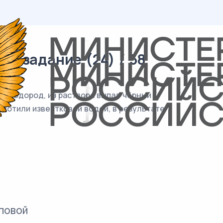
1 задание (24) / 58
роводород, из раствора выпал чёрный
глотили известковой водой, в результате
повой