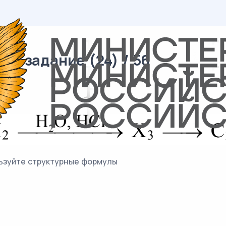
32 задание (24) / 56
:
льзуйте структурные формулы