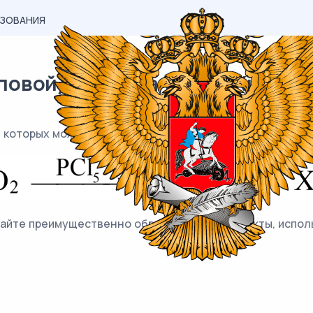
АЗОВАНИЯ
вой) материал ЕГЭ / Химия / 
ю которых можно осуществить следующие превращения
ывайте преимущественно образующиеся продукты, испо