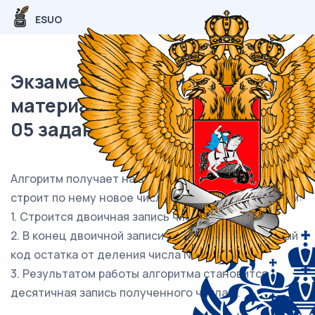
ESUO
Экзаменационный (типовой)
материал ЕГЭ / Информатика /
05 задание (24) / 56
Алгоритм получает на вход натуральное число N и
строит по нему новое число R следующим образом:
1. Строится двоичная запись числа N.
2. В конец двоичной записи добавляется двоичный
код остатка от деления числа N на 4.
3. Результатом работы алгоритма становится
десятичная запись полученного числа R.