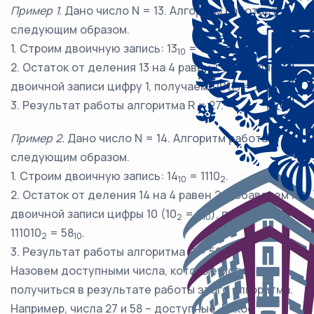
Пример 1.
Дано число N = 13. Алгоритм работает
следующим образом.
1. Строим двоичную запись: 13
= 1101
.
10
2
2. Остаток от деления 13 на 4 равен 1, добавляем к
двоичной записи цифру 1, получаем 11011
= 27
.
2
10
3. Результат работы алгоритма R = 27.
Пример 2.
Дано число N = 14. Алгоритм работает
следующим образом.
1. Строим двоичную запись: 14
= 1110
.
10
2
2. Остаток от деления 14 на 4 равен 2, добавляем к
двоичной записи цифры 10 (10
= 2
), получаем
2
10
111010
= 58
.
2
10
3. Результат работы алгоритма R = 58.
Назовем доступными числа, которые могут
получиться в результате работы этого алгоритма.
Например, числа 27 и 58 – доступные. Какое