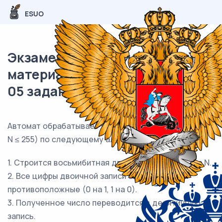
ESUO
Экзаменационный (типовой)
материал ЕГЭ / Информатика /
05 задание / 36
Автомат обрабатывает натуральное число N (128 ≤
N ≤ 255) по следующему алгоритму:
1. Строится восьмибитная двоичная запись числа N.
2. Все цифры двоичной записи заменяются на
противоположные (0 на 1, 1 на 0).
3. Полученное число переводится в десятичную
запись.