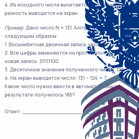
4. Из исходного числа вычитается полученное,
разность выводится на экран.
Пример.
Дано число N = 131. Алгоритм работает
следующим образом:
1. Восьмибитная двоичная запись числа N: 10000011.
2. Все цифры заменяются на противоположные,
новая запись: 01111100.
3. Десятичное значение полученного числа: 124.
4. На экран выводится число: 131 – 124 = 7.
Какое число нужно ввести в автомат, чтобы в
результате получилось 185?
Ответ: ___________________________.