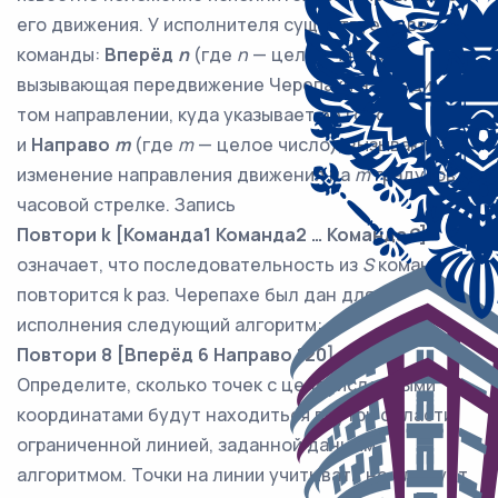
его движения. У исполнителя существует две
команды:
Вперёд
n
(где
n
— целое число),
вызывающая передвижение Черепахи на
n
единиц в
том направлении, куда указывает её голова,
и
Направо
m
(где
m
— целое число), вызывающая
изменение направления движения на
m
градусов по
часовой стрелке. Запись
Повтори k [Команда1 Команда2 … Команда
S
]
означает, что последовательность из
S
команд
повторится k раз. Черепахе был дан для
исполнения следующий алгоритм:
Повтори 8 [Вперёд 6 Направо 120]
Определите, сколько точек с целочисленными
координатами будут находиться внутри области,
ограниченной линией, заданной данным
алгоритмом. Точки на линии учитывать не следует.