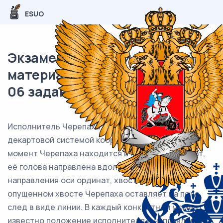
ESUO
Экзаменационный (типовой)
материал ЕГЭ / Информатика /
06 задание / 15
Исполнитель Черепаха действует на плоскости с
декартовой системой координат. В начальный
момент Черепаха находится в начале координат,
её голова направлена вдоль положительного
направления оси ординат, хвост опущен. При
опущенном хвосте Черепаха оставляет на поле
след в виде линии. В каждый конкретный момент
известно положение исполнителя и направление