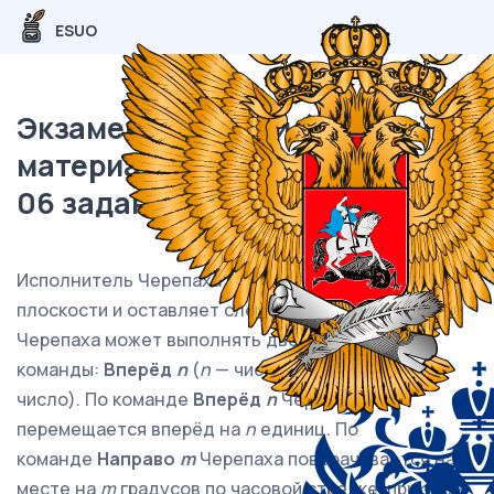
ESUO
Экзаменационный (типовой)
материал ЕГЭ / Информатика /
06 задание / 44
Исполнитель Черепаха передвигается по
плоскости и оставляет след в виде линии.
Черепаха может выполнять две
команды:
Вперёд
n
(
n
— число) и
Направо
m
(
m
—
число). По команде
Вперёд
n
Черепаха
перемещается вперёд на
n
единиц. По
команде
Направо
m
Черепаха поворачивается на
месте на
m
градусов по часовой стрелке, при этом