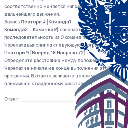
соответственно меняется направление
дальнейшего движения.
Запись
Повтори
k
[
Команда1
Команда2
…
Команда
S
] означает, что заданная
последовательность из
S
команд повторится
k
раз.
Черепаха выполнила следующую программу:
Повтори 9
[Вперёд 18 Направо 72]
Определите расстояние между положениями
Черепахи в начале и в конце выполнения этой
программы. В ответе запишите целое число,
ближайшее к найденному расстоянию
Ответ: ___________________________.