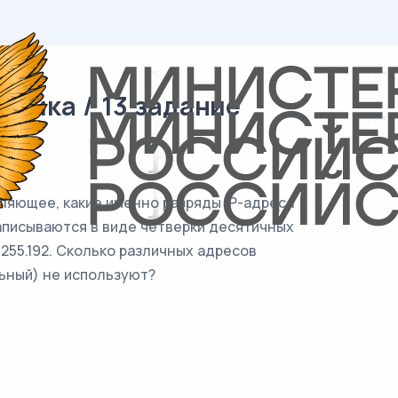
тика / 13 задание
ляющее, какие именно разряды IP-адреса
записываются в виде четверки десятичных
.255.192. Сколько различных адресов
ьный) не используют?