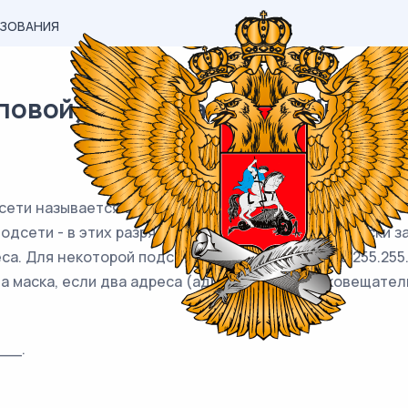
АЗОВАНИЯ
овой) материал ЕГЭ / Информа
дсети называется 32-разрядное двоичное число, опреде
дсети - в этих разрядах маски стоит 1. Обычно маски 
реса. Для некоторой подсети используется маска 255.255
а маска, если два адреса (адрес сети и широковещател
__.