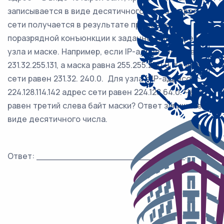
записывается в виде десятичного числа. Адрес
сети получается в результате применения
поразрядной конъюнкции к заданному IP-адресу
узла и маске. Например, если IP-адрес узла равен
231.32.255.131, а маска равна 255.255.240.0, то адрес
сети равен 231.32. 240.0. Для узла с IP-адресом
224.128.114.142 адрес сети равен 224.128.64.0. Чему
равен третий слева байт маски? Ответ запишите в
виде десятичного числа.
Ответ: ___________________________.