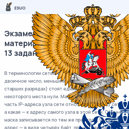
ESUO
Экзаменационный (типовой)
материал ЕГЭ / Информатика /
13 задание (24) / 14
В терминологии сетей TCP/IP маска сети — это
32
двоичное число, меньшее 2
; в маске сначала (в
старших разрядах) стоят единицы, а затем с
некоторого места нули. Маска определяет, какая
часть IP-адреса узла сети относится к адресу сети,
а какая — к адресу самого узла в этой сети. Обычно
маска записывается по тем же правилам, что и IP-
адрес — в виде четырёх байт, причём каждый байт