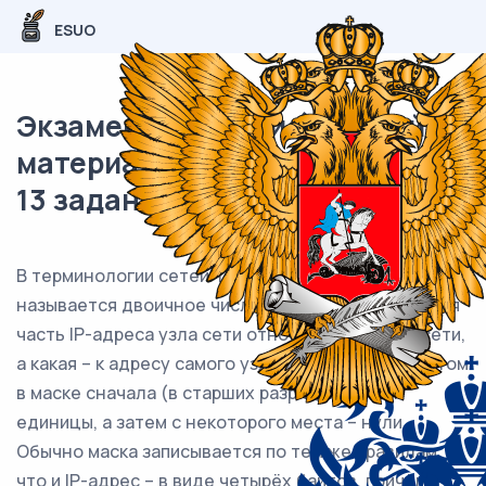
ESUO
Экзаменационный (типовой)
материал ЕГЭ / Информатика /
13 задание (24) / 33
В терминологии сетей TCP/IP маской сети
называется двоичное число, определяющее, какая
часть IP-адреса узла сети относится к адресу сети,
а какая – к адресу самого узла в этой сети. При этом
в маске сначала (в старших разрядах) стоят
единицы, а затем с некоторого места – нули.
Обычно маска записывается по тем же правилам,
что и IP-адрес – в виде четырёх байтов, причём