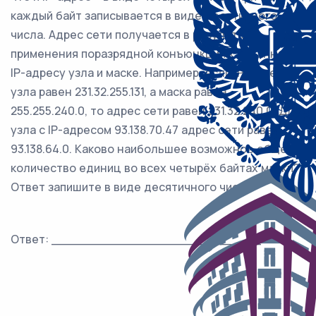
каждый байт записывается в виде десятичного
числа. Адрес сети получается в результате
применения поразрядной конъюнкции к заданному
IP-адресу узла и маске. Например, если IP-адрес
узла равен 231.32.255.131, а маска равна
255.255.240.0, то адрес сети равен 231.32.240.0. Для
узла с IP-адресом 93.138.70.47 адрес сети равен
93.138.64.0. Каково наибольшее возможное общее
количество единиц во всех четырёх байтах маски?
Ответ запишите в виде десятичного числа.
Ответ: ___________________________.