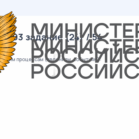
/ 03 задание (24) / 54
к этим процессам (явлениям, событиям):