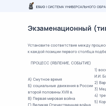
ESUO
| СИСТЕМА УНИВЕРСАЛЬНОГО ОБР
Экзаменационный (типо
Установите соответствие между процесс
к каждой позиции первого столбца подб
ПРОЦЕСС (ЯВЛЕНИЕ, СОБЫТИЕ)
1) во
И.И. 
А) Смутное время
2) Ва
Б) социальные движения в России
3) Ме
второй половины XVIII в.
4) тр
В) Первая мировая война
5) Ко
Г) Великая Отечественная война