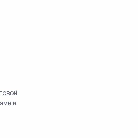
повой
ами и