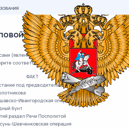
АЗОВАНИЯ
вой) материал ЕГЭ / История 
ами (явлениями, событиями) и фактами, относящимися 
ерите соответствующую позицию из второго столбца.
ФАКТ
сстание под предводительством
Болотникова
ршавско-Ивангородская операция
дный бунт
етий раздел Речи Посполитой
рсунь-Шевченковская операция