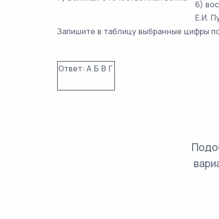
6) во
Е.И. П
Запишите в таблицу выбранные цифры п
Ответ:
А
Б
В
Г
Подо
вари