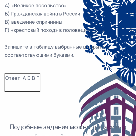
А) «Великое посольство»
2)
Б) Гражданская война в России
3)
В) введение опричнины
4)
Г) «крестовый поход» в половецкую степь
5)
6)
Запишите в таблицу выбранные цифры под
соответствующими буквами.
Ответ:
А
Б
В
Г
Подобные задания можно добавить в