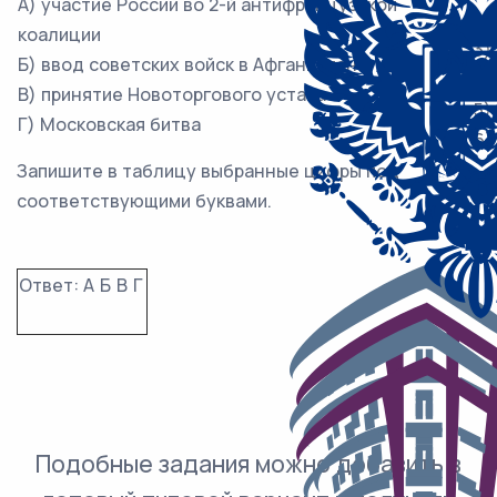
А) участие России во 2-й антифранцузской
2)
коалиции
3)
Б) ввод советских войск в Афганистан
4)
В) принятие Новоторгового устава
5)
Г) Московская битва
6)
Запишите в таблицу выбранные цифры под
соответствующими буквами.
Ответ:
А
Б
В
Г
Подобные задания можно добавить в