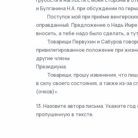
грубости и наглости с моей стороны в о
и Булганина H.A. при обсуждении по герм
Поступок мой при приёме венгерских 
оправданный. Предложение о Надь Имре 
вносить, a тебе надо было сделать, а тут
Товарищи Первухин и Сабуров говорил
привилегированное положение при жизни
другие члены
Президиума.
Товарищи, прошу извинения, что пишу 
в силу своего состояния, а также из-за 
(очков)».
13. Назовите автора письма. Укажите го
пропущенную в тексте.