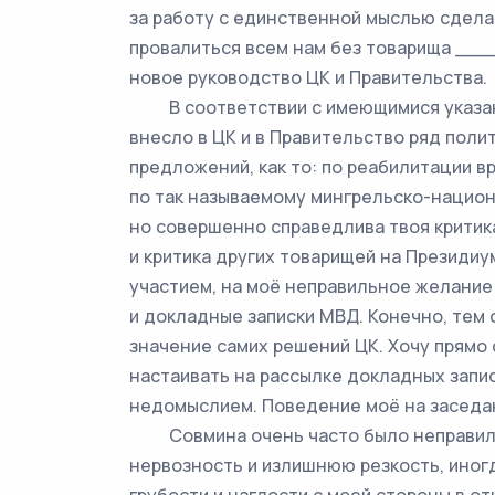
за работу с единственной мыслью сделат
провалиться всем нам без товарища _
новое руководство ЦК и Правительства.
В соответствии с имеющимися указани
внесло в ЦК и в Правительство ряд поли
предложений, как то: по реабилитации в
по так называемому мингрельско-национ
но совершенно справедлива твоя критика
и критика других товарищей на Президиу
участием, на моё неправильное желание
и докладные записки МВД. Конечно, тем 
значение самих решений ЦК. Хочу прямо 
настаивать на рассылке докладных запи
недомыслием. Поведение моё на заседа
Совмина очень часто было неправиль
нервозность и излишнюю резкость, ино