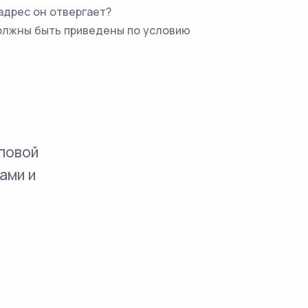
адрес он отвергает?
должны быть приведены по условию
повой
ами и