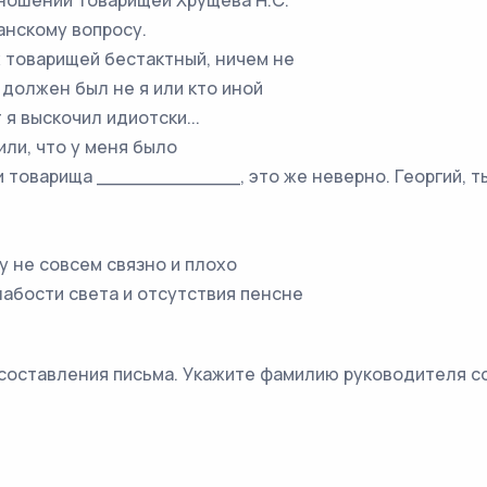
тношении товарищей Хрущёва Н.С.
анскому вопросу.
товарищей бестактный, ничем не
должен был не я или кто иной
 я выскочил идиотски...
и, что у меня было
 товарища ____________, это же неверно. Георгий, ты 
не совсем связно и плохо
слабости света и отсутствия пенсне
д составления письма. Укажите фамилию руководителя с