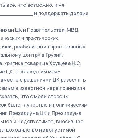
ь всё, что возможно, и не
____________ и поддержать делами
ями ЦК и Правительства, МВД
тических и практических
рачей, реабилитации арестованных
альному центру в Грузии,
, критика товарища Хрущёва Н.С.
ме ЦК, с последним моим
 вместе с решениями ЦК разослать
самым в известной мере принизили
сказать, что с моей стороны
сок было глупостью и политическим
нии Президиума ЦК и Президиума
ное и недопустимое, вносившее
гда доходило до недопустимой