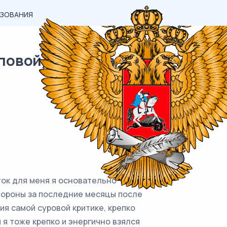
АЗОВАНИЯ
вой) материал ЕГЭ / История /
к для меня я основательно
стороны за последние месяцы после
ия самой суровой критике, крепко
 я тоже крепко и энергично взялся