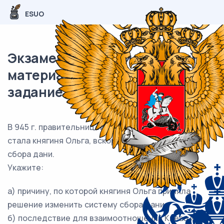
ESUO
Экзаменационный (типовой)
материал ЕГЭ / История / 18
задание (24) / 87
В 945 г. правительницей при малолетнем сыне
стала княгиня Ольга, вскоре изменившая систему
сбора дани.
Укажите:
а) причину, по которой княгиня Ольга приняла
решение изменить систему сбора дани;
б) последствие для взаимоотношений Киева и