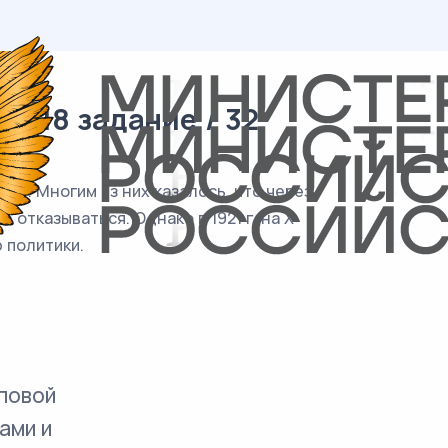
/ 18 задание / 32
а». Многим из них казалось, что через
отказываться. Однако в 1921 г. на X
 политики.
повой
ами и