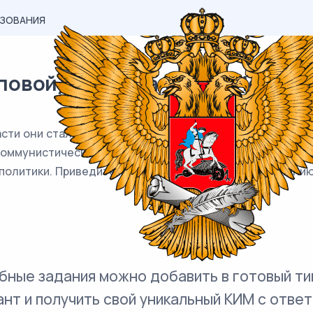
АЗОВАНИЯ
вой) материал ЕГЭ / История 
сти они стали проводить политику «военного коммунизм
ммунистического общества, и они не собирались от неё 
 политики. Приведите три объяснения такому изменению
бные задания можно добавить в готовый ти
ант и получить свой уникальный КИМ с ответ