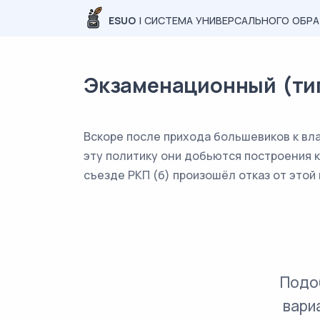
ESUO
| СИСТЕМА УНИВЕРСАЛЬНОГО ОБР
Экзаменационный (типо
Вскоре после прихода большевиков к вла
эту политику они добьются построения ко
съезде РКП (б) произошёл отказ от этой
Подо
вари