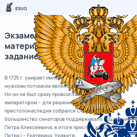
ESUO
Экзаменационный (типовой)
материал ЕГЭ / История / 18
задание / 84
В 1725 г. умирает император Петр I. Его прямым
мужским потомком являлся внук – Петр Алексеевич.
Но он не был сразу провозглашён новым
императором – для решения вопроса
престолонаследия собрался Сенат. Хотя
большинство сенаторов поддерживало воцарение
Петра Алексеевича, в итоге престол заняла вдова
Петра I – Екатерина. Укажите: