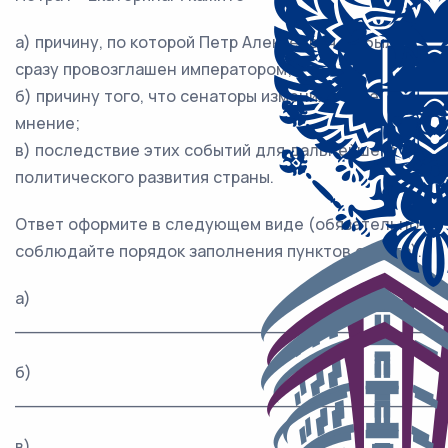
а) причину, по которой Петр Алексеевич не был
сразу провозглашен императором;
б) причину того, что сенаторы изменили своё
мнение;
в) последствие этих событий для дальнейшего
политического развития страны.
Ответ оформите в следующем виде (обязательно
соблюдайте порядок заполнения пунктов ответа).
а)
_______________________________________
б)
_______________________________________
в)