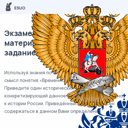
ESUO
Экзаменационный (типовой)
материал ЕГЭ / История / 19
задание (24) / 52
Используя знания по истории России, раскройте
смысл понятия «Временное правительство».
Приведите один исторический факт,
конкретизирующий данное понятие применительно
к истории России. Приведённый факт не должен
содержаться в данном Вами определении.