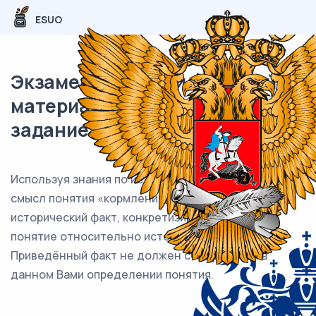
ESUO
Экзаменационный (типовой)
материал ЕГЭ / История / 19
задание (24) / 56
Используя знания по истории России, раскройте
смысл понятия «кормление». Приведите один
исторический факт, конкретизирующий данное
понятие относительно истории России.
Приведённый факт не должен содержаться в
данном Вами определении понятия.