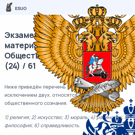
ESUO
Экзаменационный (типовой)
материал ЕГЭ /
Обществознание / 01 задание
(24) / 61
Ниже приведён перечень терминов. Все они, за
исключением двух, относятся к формам
общественного сознания.
1) религия; 2) искусство; 3) мораль; 4) равенство; 5)
философия; 6) справедливость.