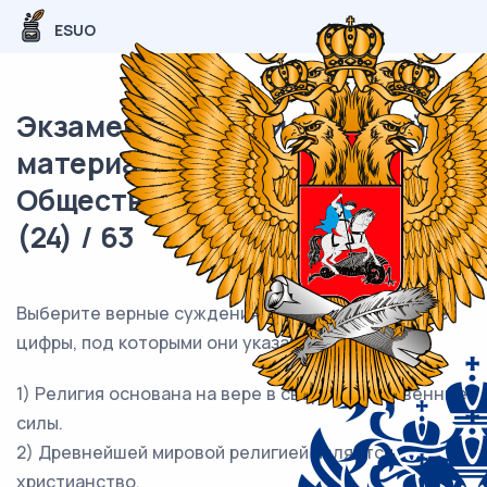
ESUO
Экзаменационный (типовой)
материал ЕГЭ /
Обществознание / 02 задание
(24) / 63
Выберите верные суждения о религии и запишите
цифры, под которыми они указаны.
1) Религия основана на вере в сверхъестественные
силы.
2) Древнейшей мировой религией является
христианство.