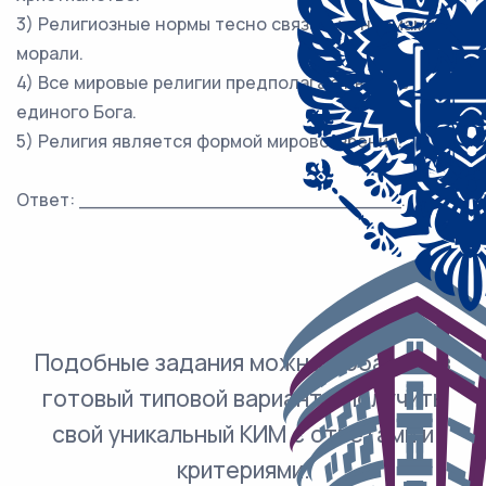
3) Религиозные нормы тесно связаны с нормами
морали.
4) Все мировые религии предполагают веру в
единого Бога.
5) Религия является формой мировоззрения.
Ответ: ___________________________.
Подобные задания можно добавить в
готовый типовой вариант и получить
свой уникальный КИМ с ответами и
критериями.