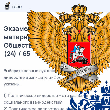
ESUO
Экзаменационный (типовой)
материал ЕГЭ /
Обществознание / 10 задание
(24) / 65
Выберите верные суждения о политическом
лидерстве и запишите цифры, под которыми они
указаны.
1) Политическое лидерство – это разновидность
социального взаимодействия.
2) Политическое лидерство не зависит от