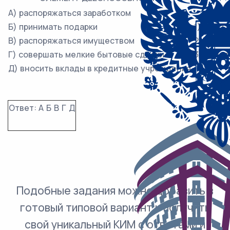
А) распоряжаться заработком
Б) принимать подарки
1) 6 лет
В) распоряжаться имуществом
2) 14 лет
Г) совершать мелкие бытовые сделки
3) 18 лет
Д) вносить вклады в кредитные учреждения
Ответ:
А
Б
В
Г
Д
Подобные задания можно добавить в
готовый типовой вариант и получить
свой уникальный КИМ с ответами и