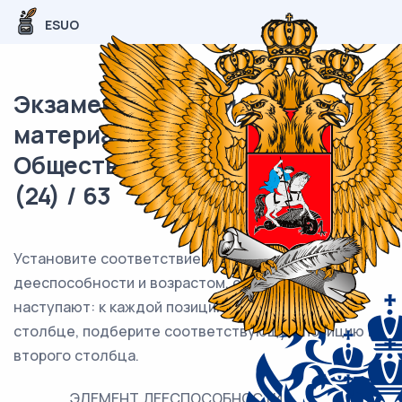
ESUO
Экзаменационный (типовой)
материал ЕГЭ /
Обществознание / 15 задание
(24) / 63
Установите соответствие между элементами
дееспособности и возрастом, с которого они
наступают: к каждой позиции, данной в первом
столбце, подберите соответствующую позицию из
второго столбца.
ЭЛЕМЕНТ ДЕЕСПОСОБНОСТИ