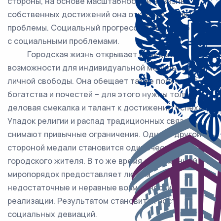
стороны, на основе масштабности и новизны
собственных достижений она открывает новые
проблемы. Социальный прогресс идёт рука об руку
с социальными проблемами.
Городская жизнь открывает невиданные
возможности для индивидуальной мобильности и
личной свободы. Она обещает также получение
богатства и почестей – для этого нужны только
деловая смекалка и талант к достижению успеха.
Упадок религии и распад традиционных связей
снимают привычные ограничения. Однако другой
стороной медали становится одиночество
городского жителя. В то же время современный
миропорядок предоставляет людям
недостаточные и неравные возможности
реализации. Результатом становится рост
социальных девиаций.