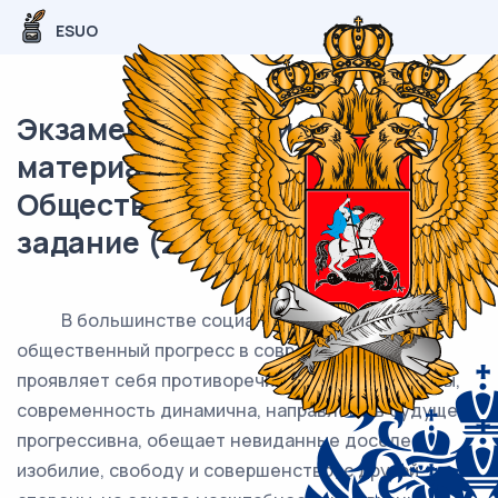
ESUO
Экзаменационный (типовой)
материал ЕГЭ /
Обществознание / 17-20
задание (24) / 62
В большинстве социальных явлений
общественный прогресс в современном мире
проявляет себя противоречиво: с одной стороны,
современность динамична, направлена в будущее,
прогрессивна, обещает невиданные доселе
изобилие, свободу и совершенство; с другой