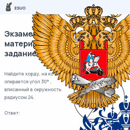
ESUO
Экзаменационный (типовой)
материал ЕГЭ / профиль / 01
задание (24) / 145
Найдите хорду, на которую
опирается угол 30° ,
вписанный в окружность
радиусом 24.
Ответ:
___________________________.