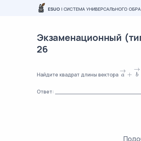
ESUO
| СИСТЕМА УНИВЕРСАЛЬНОГО ОБР
Экзаменационный (типо
26
→
→
+
Найдите квадрат длины вектора
a
→
+
b
→
a
b
Ответ: _________________________
Подо