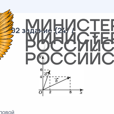
/ 02 задание (24) /
повой