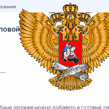
АЗОВАНИЯ
вой) материал ЕГЭ / профиль 
.
__.
бные задания можно добавить в готовый ти