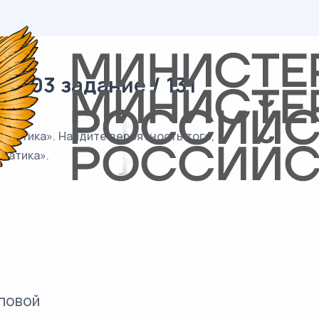
/ 03 задание / 131
остатика». Найдите вероятность того,
татика».
повой