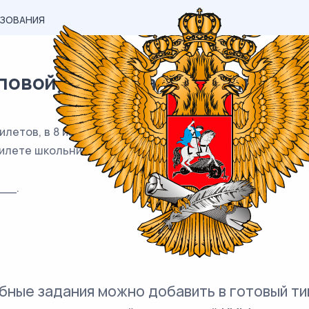
АЗОВАНИЯ
вой) материал ЕГЭ / профиль 
илетов, в 8 из них встречается вопрос по теме «Электр
билете школьнику достанется вопрос по теме «Электрос
__.
бные задания можно добавить в готовый ти