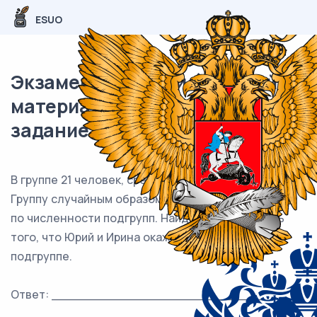
ESUO
Экзаменационный (типовой)
материал ЕГЭ / профиль / 04
задание (24) / 62
В группе 21 человек, среди них — Юрий и Ирина.
Группу случайным образом делят на 7 одинаковых
по численности подгрупп. Найдите вероятность
того, что Юрий и Ирина окажутся в одной
подгруппе.
Ответ: ___________________________.