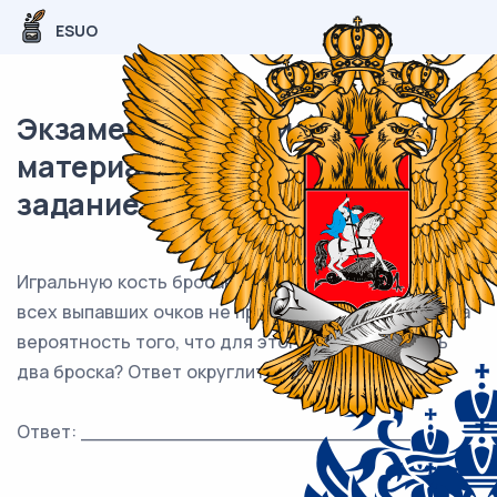
ESUO
Экзаменационный (типовой)
материал ЕГЭ / профиль / 05
задание (24) / 71
Игральную кость бросают до тех пор, пока сумма
всех выпавших очков не превысила число 5. Какова
вероятность того, что для этого потребовалось
два броска? Ответ округлите до сотых.
Ответ: ___________________________.