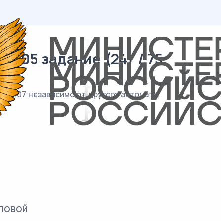
/ 05 задание (24) / 75
ю 0,07 независимо от другого автомата.
повой