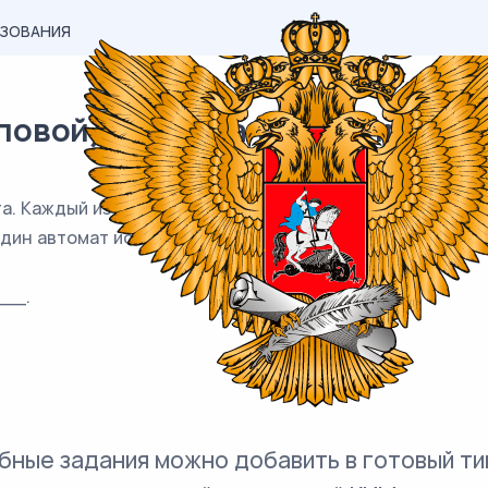
АЗОВАНИЯ
вой) материал ЕГЭ / профиль 
а. Каждый из них может быть неисправен с вероятность
один автомат исправен.
__.
бные задания можно добавить в готовый ти