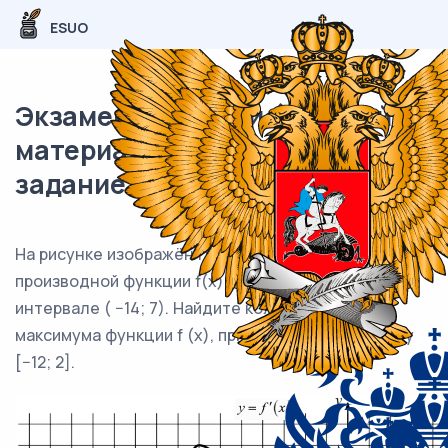
ESUO
Экзаменационный (типовой)
материал ЕГЭ / профиль / 08
задание (24) / 61
На рисунке изображён график функции y=f'(x) —
производной функции f(x), определённой на
интервале ( −14; 7). Найдите количество точек
максимума функции f (x), принадлежащих отрезку
[−12; 2].